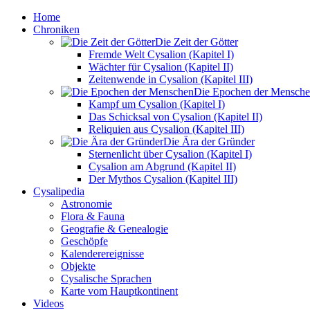
Home
Chroniken
Die Zeit der Götter
Fremde Welt Cysalion (Kapitel I)
Wächter für Cysalion (Kapitel II)
Zeitenwende in Cysalion (Kapitel III)
Die Epochen der Mensch
Kampf um Cysalion (Kapitel I)
Das Schicksal von Cysalion (Kapitel II)
Reliquien aus Cysalion (Kapitel III)
Die Ära der Gründer
Sternenlicht über Cysalion (Kapitel I)
Cysalion am Abgrund (Kapitel II)
Der Mythos Cysalion (Kapitel III)
Cysalipedia
Astronomie
Flora & Fauna
Geografie & Genealogie
Geschöpfe
Kalenderereignisse
Objekte
Cysalische Sprachen
Karte vom Hauptkontinent
Videos