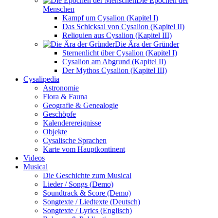
Die Epochen der
Menschen
Kampf um Cysalion (Kapitel I)
Das Schicksal von Cysalion (Kapitel II)
Reliquien aus Cysalion (Kapitel III)
Die Ära der Gründer
Sternenlicht über Cysalion (Kapitel I)
Cysalion am Abgrund (Kapitel II)
Der Mythos Cysalion (Kapitel III)
Cysalipedia
Astronomie
Flora & Fauna
Geografie & Genealogie
Geschöpfe
Kalenderereignisse
Objekte
Cysalische Sprachen
Karte vom Hauptkontinent
Videos
Musical
Die Geschichte zum Musical
Lieder / Songs (Demo)
Soundtrack & Score (Demo)
Songtexte / Liedtexte (Deutsch)
Songtexte / Lyrics (Englisch)