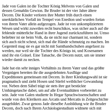
Jade von Galen ist die Tochter König Melvens von Galen und
dessen Gemahlin Gewion. Ihr Bruder ist der vier Jahre ältere
Decem. Die Kinder verloren ihre Mutter früh durch einen
unerklärlichen Vorfall im Tempel von Enedion und wurden fortan
von ihrem Vater allein aufgezogen. Jade ist von unkompliziertem
Wesen und wirkt zuweilen recht burschikos, was sicher auch auf die
fehlende mütterliche Hand in ihrer Jugend zurückzuführen ist. Umso
beliebter ist sie beim Volk, da sie nicht nur charmant ist, sondern
sich auch nicht scheut, sich mal die Hände schmutzig zu machen. Im
Gegenteil mag sie es gar nicht mit Samthandschuhen angefasst zu
werden, nur weil sie die Tochter des Königs ist, und Kosenamen
sind ihr ein Gräuel. Eine Tatsache, die Decem nutzt, um sie immer
wieder damit zu necken.
Jade hat ein sehr inniges Verhältnis zu ihrem Vater und das größte
Vergnügen bereiten ihr die ausgedehnten Ausflüge und
Expeditionen gemeinsam mit Decem. In ihrer Kleidungswahl ist sie
pragmatisch und zieht Hosen und Stiefel weiblicher Gewandung
vor. Neben dem Säbel trägt sie stets ihre gut bestückte
Umhängetasche dabei, um auf alle Eventualitäten vorbereitet zu
sein. Jade von Galen studierte In Hegar Sprachwissenschaften und
wurde von den Klerikern aus Arcatis und Mercatis in Zeitgeschichte
ausgebildet. Zwar genoss Jade dieselbe Ausbildung wie ihr Bruder
Decem, doch nach Ihrem Archäologiestudium widmete sich mit