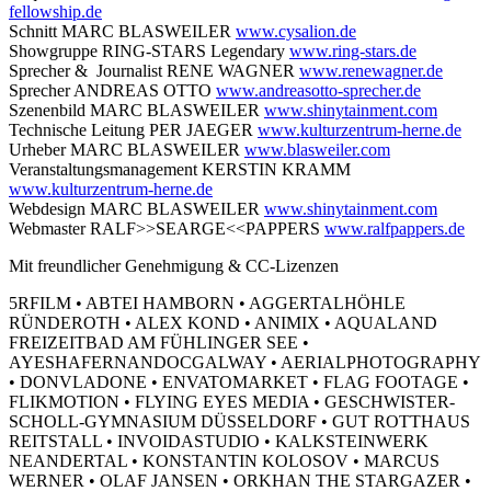
fellowship.de
Schnitt MARC BLASWEILER
www.cysalion.de
Showgruppe RING-STARS Legendary
www.ring-stars.de
Sprecher & Journalist RENE WAGNER
www.renewagner.de
Sprecher ANDREAS OTTO
www.andreasotto-sprecher.de
Szenenbild MARC BLASWEILER
www.shinytainment.com
Technische Leitung PER JAEGER
www.kulturzentrum-herne.de
Urheber MARC BLASWEILER
www.blasweiler.com
Veranstaltungsmanagement KERSTIN KRAMM
www.kulturzentrum-herne.de
Webdesign MARC BLASWEILER
www.shinytainment.com
Webmaster RALF>>SEARGE<<PAPPERS
www.ralfpappers.de
Mit freundlicher Genehmigung & CC-Lizenzen
5RFILM • ABTEI HAMBORN • AGGERTALHÖHLE
RÜNDEROTH • ALEX KOND • ANIMIX • AQUALAND
FREIZEITBAD AM FÜHLINGER SEE •
AYESHAFERNANDOCGALWAY • AERIALPHOTOGRAPHY
• DONVLADONE • ENVATOMARKET • FLAG FOOTAGE •
FLIKMOTION • FLYING EYES MEDIA • GESCHWISTER-
SCHOLL-GYMNASIUM DÜSSELDORF • GUT ROTTHAUS
REITSTALL • INVOIDASTUDIO • KALKSTEINWERK
NEANDERTAL • KONSTANTIN KOLOSOV • MARCUS
WERNER • OLAF JANSEN • ORKHAN THE STARGAZER •