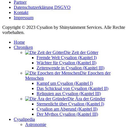
Partner
Datenschutzerklärung DSGVO
Kontakt
Impressum
Copyright © 2023 Cysalion by Shinytainment Services. Alle Rechte
vorbehalten.
Home
Chroniken
Die Zeit der Götter
Fremde Welt Cysalion (Kapitel I)
Wächter für Cysalion (Kapitel II)
Zeitenwende in Cysalion (Kapitel III)
Die Epochen der
Menschen
Kampf um Cysalion (Kapitel I)
Das Schicksal von Cysalion (Kapitel II)
Reliquien aus Cysalion (Kapitel III)
Die Ära der Gründer
Sternenlicht über Cysalion (Kapitel I)
Cysalion am Abgrund (Kapitel II)
Der Mythos Cysalion (Kapitel III)
Cysalipedia
Astronomie