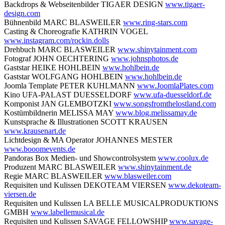
Backdrops & Webseitenbilder TIGAER DESIGN
www.tigaer-
design.com
Bühnenbild MARC BLASWEILER
www.ring-stars.com
Casting & Choreografie KATHRIN VOGEL
www.instagram.com/rockin.dolls
Drehbuch MARC BLASWEILER
www.shinytainment.com
Fotograf JOHN OECHTERING
www.johnsphotos.de
Gaststar HEIKE HOHLBEIN
www.hohlbein.de
Gaststar WOLFGANG HOHLBEIN
www.hohlbein.de
Joomla Template PETER KUHLMANN
www.JoomlaPlates.com
Kino UFA-PALAST DUESSELDORF
www.ufa-duesseldorf.de
Komponist JAN GLEMBOTZKI
www.songsfromthelostland.com
Kostümbildnerin MELISSA MAY
www.blog.melissamay.de
Kunstsprache & Illustrationen SCOTT KRAUSEN
www.krausenart.de
Lichtdesign & MA Operator JOHANNES MESTER
www.booomevents.de
Pandoras Box Medien- und Showcontrolsystem
www.coolux.de
Produzent MARC BLASWEILER
www.shinytainment.de
Regie MARC BLASWEILER
www.blasweiler.com
Requisiten und Kulissen DEKOTEAM VIERSEN
www.dekoteam-
viersen.de
Requisiten und Kulissen LA BELLE MUSICALPRODUKTIONS
GMBH
www.labellemusical.de
Requisiten und Kulissen SAVAGE FELLOWSHIP
www.savage-