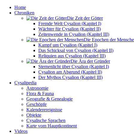
Home
Chroniken
Die Zeit der Götter
Fremde Welt Cysalion (Kapitel I)
Wächter für Cysalion (Kapitel II)
Zeitenwende in Cysalion (Kapitel III)
Die Epochen der Mensch
Kampf um Cysalion (Kapitel I)
Das Schicksal von Cysalion (Kapitel II)
Reliquien aus Cysalion (Kapitel III)
Die Ära der Gründer
Sternenlicht über Cysalion (Kapitel I)
Cysalion am Abgrund (Kapitel II)
Der Mythos Cysalion (Kapitel III)
Cysalipedia
Astronomie
Flora & Fauna
Geografie & Genealogie
Geschöpfe
Kalenderereignisse
Objekte
Cysalische Sprachen
Karte vom Hauptkontinent
Videos