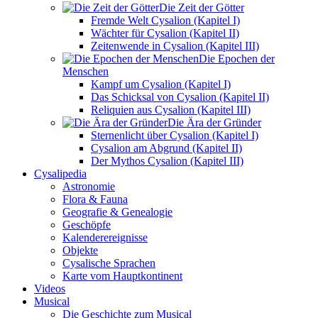
Die Zeit der Götter
Fremde Welt Cysalion (Kapitel I)
Wächter für Cysalion (Kapitel II)
Zeitenwende in Cysalion (Kapitel III)
Die Epochen der
Menschen
Kampf um Cysalion (Kapitel I)
Das Schicksal von Cysalion (Kapitel II)
Reliquien aus Cysalion (Kapitel III)
Die Ära der Gründer
Sternenlicht über Cysalion (Kapitel I)
Cysalion am Abgrund (Kapitel II)
Der Mythos Cysalion (Kapitel III)
Cysalipedia
Astronomie
Flora & Fauna
Geografie & Genealogie
Geschöpfe
Kalenderereignisse
Objekte
Cysalische Sprachen
Karte vom Hauptkontinent
Videos
Musical
Die Geschichte zum Musical