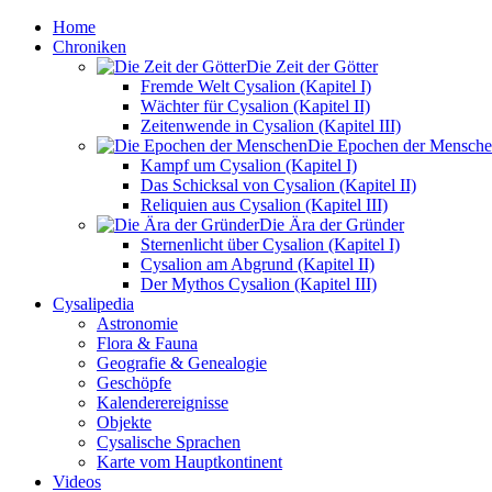
Home
Chroniken
Die Zeit der Götter
Fremde Welt Cysalion (Kapitel I)
Wächter für Cysalion (Kapitel II)
Zeitenwende in Cysalion (Kapitel III)
Die Epochen der Mensch
Kampf um Cysalion (Kapitel I)
Das Schicksal von Cysalion (Kapitel II)
Reliquien aus Cysalion (Kapitel III)
Die Ära der Gründer
Sternenlicht über Cysalion (Kapitel I)
Cysalion am Abgrund (Kapitel II)
Der Mythos Cysalion (Kapitel III)
Cysalipedia
Astronomie
Flora & Fauna
Geografie & Genealogie
Geschöpfe
Kalenderereignisse
Objekte
Cysalische Sprachen
Karte vom Hauptkontinent
Videos