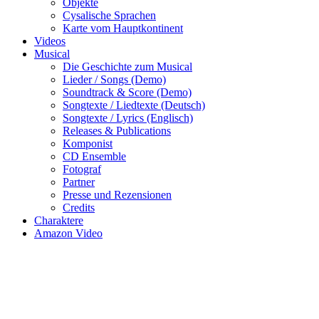
Objekte
Cysalische Sprachen
Karte vom Hauptkontinent
Videos
Musical
Die Geschichte zum Musical
Lieder / Songs (Demo)
Soundtrack & Score (Demo)
Songtexte / Liedtexte (Deutsch)
Songtexte / Lyrics (Englisch)
Releases & Publications
Komponist
CD Ensemble
Fotograf
Partner
Presse und Rezensionen
Credits
Charaktere
Amazon Video