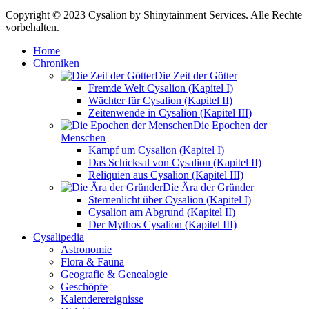
Copyright © 2023 Cysalion by Shinytainment Services. Alle Rechte
vorbehalten.
Home
Chroniken
Die Zeit der Götter
Fremde Welt Cysalion (Kapitel I)
Wächter für Cysalion (Kapitel II)
Zeitenwende in Cysalion (Kapitel III)
Die Epochen der
Menschen
Kampf um Cysalion (Kapitel I)
Das Schicksal von Cysalion (Kapitel II)
Reliquien aus Cysalion (Kapitel III)
Die Ära der Gründer
Sternenlicht über Cysalion (Kapitel I)
Cysalion am Abgrund (Kapitel II)
Der Mythos Cysalion (Kapitel III)
Cysalipedia
Astronomie
Flora & Fauna
Geografie & Genealogie
Geschöpfe
Kalenderereignisse