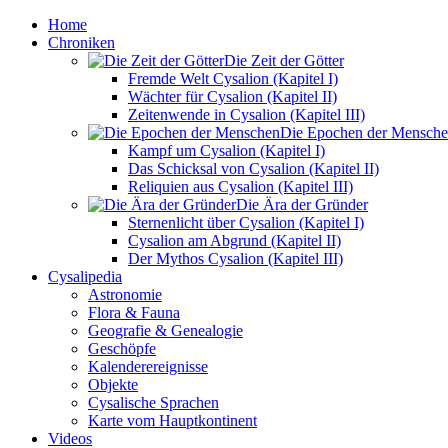
Home
Chroniken
Die Zeit der Götter
Fremde Welt Cysalion (Kapitel I)
Wächter für Cysalion (Kapitel II)
Zeitenwende in Cysalion (Kapitel III)
Die Epochen der Mensch
Kampf um Cysalion (Kapitel I)
Das Schicksal von Cysalion (Kapitel II)
Reliquien aus Cysalion (Kapitel III)
Die Ära der Gründer
Sternenlicht über Cysalion (Kapitel I)
Cysalion am Abgrund (Kapitel II)
Der Mythos Cysalion (Kapitel III)
Cysalipedia
Astronomie
Flora & Fauna
Geografie & Genealogie
Geschöpfe
Kalenderereignisse
Objekte
Cysalische Sprachen
Karte vom Hauptkontinent
Videos