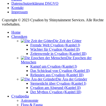
Datenschutzerklärung DSGVO
Kontakt
Impressum
Copyright © 2023 Cysalion by Shinytainment Services. Alle Rechte
vorbehalten.
Home
Chroniken
Die Zeit der Götter
Fremde Welt Cysalion (Kapitel I)
Wächter für Cysalion (Kapitel II)
Zeitenwende in Cysalion (Kapitel III)
Die Epochen der
Menschen
Kampf um Cysalion (Kapitel I)
Das Schicksal von Cysalion (Kapitel II)
Reliquien aus Cysalion (Kapitel III)
Die Ära der Gründer
Sternenlicht über Cysalion (Kapitel I)
Cysalion am Abgrund (Kapitel II)
Der Mythos Cysalion (Kapitel III)
Cysalipedia
Astronomie
Flora & Fauna