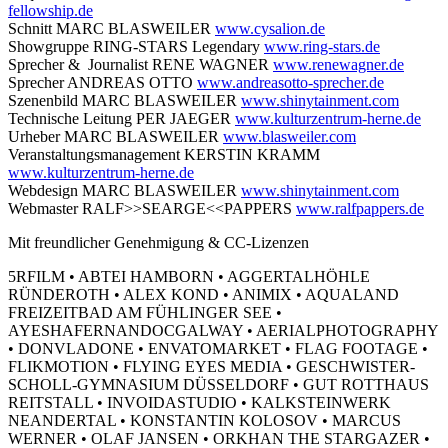
fellowship.de
Schnitt MARC BLASWEILER
www.cysalion.de
Showgruppe RING-STARS Legendary
www.ring-stars.de
Sprecher & Journalist RENE WAGNER
www.renewagner.de
Sprecher ANDREAS OTTO
www.andreasotto-sprecher.de
Szenenbild MARC BLASWEILER
www.shinytainment.com
Technische Leitung PER JAEGER
www.kulturzentrum-herne.de
Urheber MARC BLASWEILER
www.blasweiler.com
Veranstaltungsmanagement KERSTIN KRAMM
www.kulturzentrum-herne.de
Webdesign MARC BLASWEILER
www.shinytainment.com
Webmaster RALF>>SEARGE<<PAPPERS
www.ralfpappers.de
Mit freundlicher Genehmigung & CC-Lizenzen
5RFILM • ABTEI HAMBORN • AGGERTALHÖHLE
RÜNDEROTH • ALEX KOND • ANIMIX • AQUALAND
FREIZEITBAD AM FÜHLINGER SEE •
AYESHAFERNANDOCGALWAY • AERIALPHOTOGRAPHY
• DONVLADONE • ENVATOMARKET • FLAG FOOTAGE •
FLIKMOTION • FLYING EYES MEDIA • GESCHWISTER-
SCHOLL-GYMNASIUM DÜSSELDORF • GUT ROTTHAUS
REITSTALL • INVOIDASTUDIO • KALKSTEINWERK
NEANDERTAL • KONSTANTIN KOLOSOV • MARCUS
WERNER • OLAF JANSEN • ORKHAN THE STARGAZER •