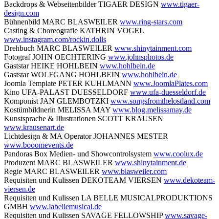
Backdrops & Webseitenbilder TIGAER DESIGN
www.tigaer-
design.com
Bühnenbild MARC BLASWEILER
www.ring-stars.com
Casting & Choreografie KATHRIN VOGEL
www.instagram.com/rockin.dolls
Drehbuch MARC BLASWEILER
www.shinytainment.com
Fotograf JOHN OECHTERING
www.johnsphotos.de
Gaststar HEIKE HOHLBEIN
www.hohlbein.de
Gaststar WOLFGANG HOHLBEIN
www.hohlbein.de
Joomla Template PETER KUHLMANN
www.JoomlaPlates.com
Kino UFA-PALAST DUESSELDORF
www.ufa-duesseldorf.de
Komponist JAN GLEMBOTZKI
www.songsfromthelostland.com
Kostümbildnerin MELISSA MAY
www.blog.melissamay.de
Kunstsprache & Illustrationen SCOTT KRAUSEN
www.krausenart.de
Lichtdesign & MA Operator JOHANNES MESTER
www.booomevents.de
Pandoras Box Medien- und Showcontrolsystem
www.coolux.de
Produzent MARC BLASWEILER
www.shinytainment.de
Regie MARC BLASWEILER
www.blasweiler.com
Requisiten und Kulissen DEKOTEAM VIERSEN
www.dekoteam-
viersen.de
Requisiten und Kulissen LA BELLE MUSICALPRODUKTIONS
GMBH
www.labellemusical.de
Requisiten und Kulissen SAVAGE FELLOWSHIP
www.savage-