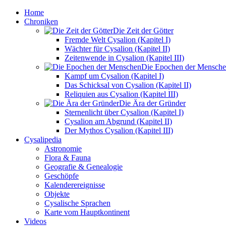
Home
Chroniken
Die Zeit der Götter
Fremde Welt Cysalion (Kapitel I)
Wächter für Cysalion (Kapitel II)
Zeitenwende in Cysalion (Kapitel III)
Die Epochen der Mensch
Kampf um Cysalion (Kapitel I)
Das Schicksal von Cysalion (Kapitel II)
Reliquien aus Cysalion (Kapitel III)
Die Ära der Gründer
Sternenlicht über Cysalion (Kapitel I)
Cysalion am Abgrund (Kapitel II)
Der Mythos Cysalion (Kapitel III)
Cysalipedia
Astronomie
Flora & Fauna
Geografie & Genealogie
Geschöpfe
Kalenderereignisse
Objekte
Cysalische Sprachen
Karte vom Hauptkontinent
Videos