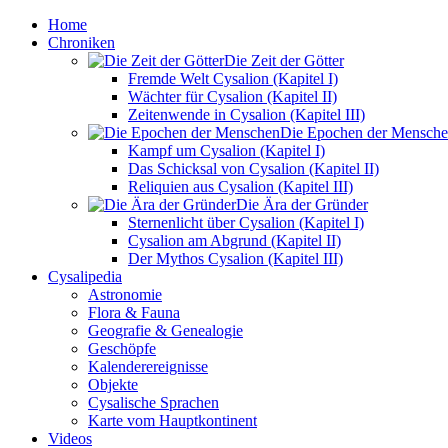
Home
Chroniken
Die Zeit der Götter
Fremde Welt Cysalion (Kapitel I)
Wächter für Cysalion (Kapitel II)
Zeitenwende in Cysalion (Kapitel III)
Die Epochen der Mensch
Kampf um Cysalion (Kapitel I)
Das Schicksal von Cysalion (Kapitel II)
Reliquien aus Cysalion (Kapitel III)
Die Ära der Gründer
Sternenlicht über Cysalion (Kapitel I)
Cysalion am Abgrund (Kapitel II)
Der Mythos Cysalion (Kapitel III)
Cysalipedia
Astronomie
Flora & Fauna
Geografie & Genealogie
Geschöpfe
Kalenderereignisse
Objekte
Cysalische Sprachen
Karte vom Hauptkontinent
Videos