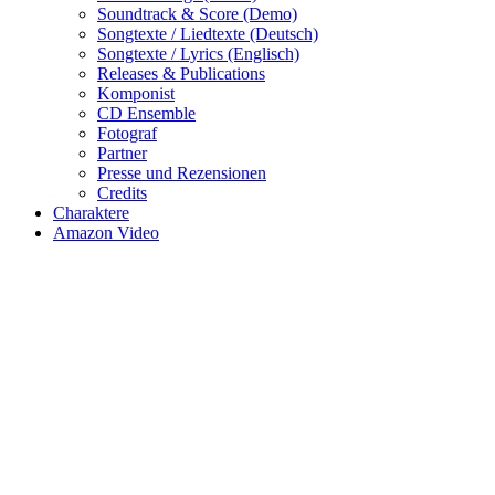
Soundtrack & Score (Demo)
Songtexte / Liedtexte (Deutsch)
Songtexte / Lyrics (Englisch)
Releases & Publications
Komponist
CD Ensemble
Fotograf
Partner
Presse und Rezensionen
Credits
Charaktere
Amazon Video