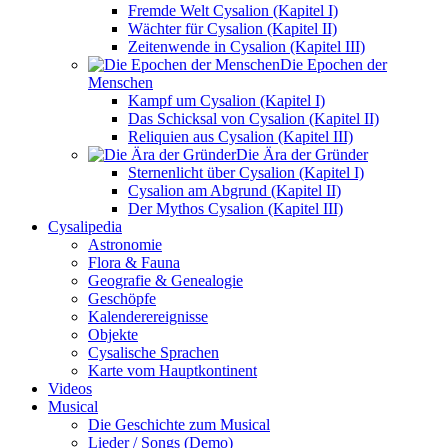
Fremde Welt Cysalion (Kapitel I)
Wächter für Cysalion (Kapitel II)
Zeitenwende in Cysalion (Kapitel III)
Die Epochen der
Menschen
Kampf um Cysalion (Kapitel I)
Das Schicksal von Cysalion (Kapitel II)
Reliquien aus Cysalion (Kapitel III)
Die Ära der Gründer
Sternenlicht über Cysalion (Kapitel I)
Cysalion am Abgrund (Kapitel II)
Der Mythos Cysalion (Kapitel III)
Cysalipedia
Astronomie
Flora & Fauna
Geografie & Genealogie
Geschöpfe
Kalenderereignisse
Objekte
Cysalische Sprachen
Karte vom Hauptkontinent
Videos
Musical
Die Geschichte zum Musical
Lieder / Songs (Demo)