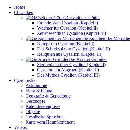
Home
Chroniken
Die Zeit der Götter
Fremde Welt Cysalion (Kapitel I)
Wächter für Cysalion (Kapitel II)
Zeitenwende in Cysalion (Kapitel III)
Die Epochen der Mensch
Kampf um Cysalion (Kapitel I)
Das Schicksal von Cysalion (Kapitel II)
Reliquien aus Cysalion (Kapitel III)
Die Ära der Gründer
Sternenlicht über Cysalion (Kapitel I)
Cysalion am Abgrund (Kapitel II)
Der Mythos Cysalion (Kapitel III)
Cysalipedia
Astronomie
Flora & Fauna
Geografie & Genealogie
Geschöpfe
Kalenderereignisse
Objekte
Cysalische Sprachen
Karte vom Hauptkontinent
Videos