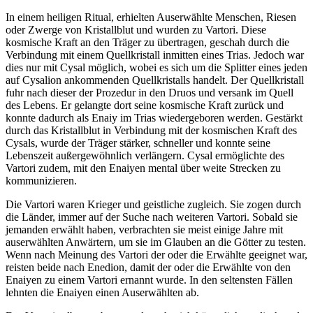
In einem heiligen Ritual, erhielten Auserwählte Menschen, Riesen
oder Zwerge von Kristallblut und wurden zu Vartori. Diese
kosmische Kraft an den Träger zu übertragen, geschah durch die
Verbindung mit einem Quellkristall inmitten eines Trias. Jedoch war
dies nur mit Cysal möglich, wobei es sich um die Splitter eines jeden
auf Cysalion ankommenden Quellkristalls handelt. Der Quellkristall
fuhr nach dieser der Prozedur in den Druos und versank im Quell
des Lebens. Er gelangte dort seine kosmische Kraft zurück und
konnte dadurch als Enaiy im Trias wiedergeboren werden. Gestärkt
durch das Kristallblut in Verbindung mit der kosmischen Kraft des
Cysals, wurde der Träger stärker, schneller und konnte seine
Lebenszeit außergewöhnlich verlängern. Cysal ermöglichte des
Vartori zudem, mit den Enaiyen mental über weite Strecken zu
kommunizieren.
Die Vartori waren Krieger und geistliche zugleich. Sie zogen durch
die Länder, immer auf der Suche nach weiteren Vartori. Sobald sie
jemanden erwählt haben, verbrachten sie meist einige Jahre mit
auserwählten Anwärtern, um sie im Glauben an die Götter zu testen.
Wenn nach Meinung des Vartori der oder die Erwählte geeignet war,
reisten beide nach Enedion, damit der oder die Erwählte von den
Enaiyen zu einem Vartori ernannt wurde. In den seltensten Fällen
lehnten die Enaiyen einen Auserwählten ab.