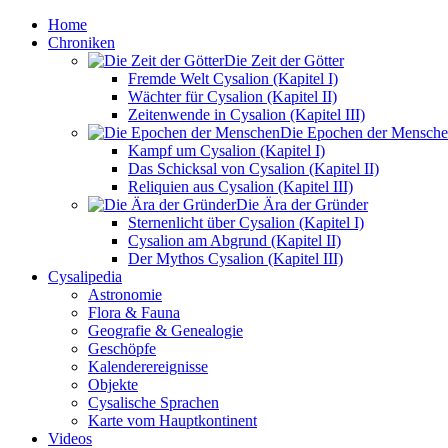
Home
Chroniken
Die Zeit der Götter
Fremde Welt Cysalion (Kapitel I)
Wächter für Cysalion (Kapitel II)
Zeitenwende in Cysalion (Kapitel III)
Die Epochen der Mensch
Kampf um Cysalion (Kapitel I)
Das Schicksal von Cysalion (Kapitel II)
Reliquien aus Cysalion (Kapitel III)
Die Ära der Gründer
Sternenlicht über Cysalion (Kapitel I)
Cysalion am Abgrund (Kapitel II)
Der Mythos Cysalion (Kapitel III)
Cysalipedia
Astronomie
Flora & Fauna
Geografie & Genealogie
Geschöpfe
Kalenderereignisse
Objekte
Cysalische Sprachen
Karte vom Hauptkontinent
Videos