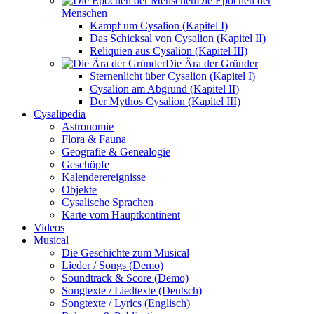
Die Epochen der
Menschen
Kampf um Cysalion (Kapitel I)
Das Schicksal von Cysalion (Kapitel II)
Reliquien aus Cysalion (Kapitel III)
Die Ära der Gründer
Sternenlicht über Cysalion (Kapitel I)
Cysalion am Abgrund (Kapitel II)
Der Mythos Cysalion (Kapitel III)
Cysalipedia
Astronomie
Flora & Fauna
Geografie & Genealogie
Geschöpfe
Kalenderereignisse
Objekte
Cysalische Sprachen
Karte vom Hauptkontinent
Videos
Musical
Die Geschichte zum Musical
Lieder / Songs (Demo)
Soundtrack & Score (Demo)
Songtexte / Liedtexte (Deutsch)
Songtexte / Lyrics (Englisch)