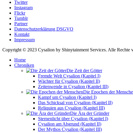
Twitter
Instagram
Flickr
Tumblr
Partner
Datenschutzerklärung DSGVO
Kontakt
Impressum
Copyright © 2023 Cysalion by Shinytainment Services. Alle Rechte v
Home
Chroniken
Die Zeit der Götter
Fremde Welt Cysalion (Kapitel I)
Wächter für Cysalion (Kapitel II)
Zeitenwende in Cysalion (Kapitel III)
Die Epochen der Mensch
Kampf um Cysalion (Kapitel I)
Das Schicksal von Cysalion (Kapitel II)
Reliquien aus Cysalion (Kapitel III)
Die Ära der Gründer
Sternenlicht über Cysalion (Kapitel I)
Cysalion am Abgrund (Kapitel II)
Der Mythos Cysalion (Kapitel III)