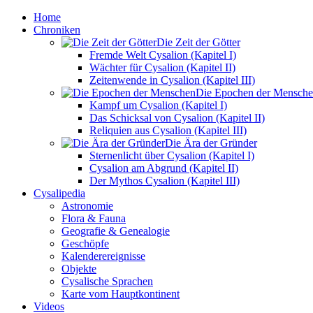
Home
Chroniken
Die Zeit der Götter
Fremde Welt Cysalion (Kapitel I)
Wächter für Cysalion (Kapitel II)
Zeitenwende in Cysalion (Kapitel III)
Die Epochen der Mensch
Kampf um Cysalion (Kapitel I)
Das Schicksal von Cysalion (Kapitel II)
Reliquien aus Cysalion (Kapitel III)
Die Ära der Gründer
Sternenlicht über Cysalion (Kapitel I)
Cysalion am Abgrund (Kapitel II)
Der Mythos Cysalion (Kapitel III)
Cysalipedia
Astronomie
Flora & Fauna
Geografie & Genealogie
Geschöpfe
Kalenderereignisse
Objekte
Cysalische Sprachen
Karte vom Hauptkontinent
Videos