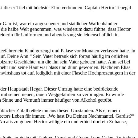
dieser Titel mit höchster Ehre verbunden. Captain Hector Tenegal
 Gardist, war ein angesehener und stattlicher Waffenhändler
um die halbe Welt genommen, was wiederum dazu führte, dass Hector
iderin für Uniformen und abends sang sie leidenschaftlich in
Seefahrer ein Kind gezeugt und Palase vor Monaten verlassen hatte. In
uf. Deine Ann.“ Sein Vater betrank sich fortan häufig im örtlichen
izarre Geschichte, um die ihn sein Vater gebeten hatte. Ann sei bei
ht mehr und seine Haut war blass und dünn geworden. Nachdem Elias
rtshaus tot auf, lediglich mit einer Flasche Hochprozentigem in der
 der Hauptstadt Hegar. Dieser Umzug hatte eine bedrückende
it mit seinen neuen, rauen Weggefährten zu verbringen. Er wurde
n Sinne und Vernunft immer häufiger von Alkohol getrübt.
blicher Zufall rettete ihn aus diesen Umständen. Als er einem
 Hectors Leben für immer. „Wo hast Du Deinen Nachtmantel, Gardist?“
catis zu gehen. Hector willigte ein und erhielt dort ein Zuhause,
ls Seite an Seite mit Tankred Coval und General von Galen. Zwischen