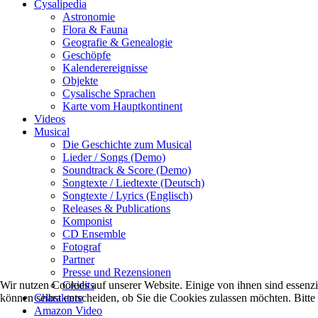
Cysalipedia
Astronomie
Flora & Fauna
Geografie & Genealogie
Geschöpfe
Kalenderereignisse
Objekte
Cysalische Sprachen
Karte vom Hauptkontinent
Videos
Musical
Die Geschichte zum Musical
Lieder / Songs (Demo)
Soundtrack & Score (Demo)
Songtexte / Liedtexte (Deutsch)
Songtexte / Lyrics (Englisch)
Releases & Publications
Komponist
CD Ensemble
Fotograf
Partner
Presse und Rezensionen
Wir nutzen Cookies auf unserer Website. Einige von ihnen sind essenzi
Credits
können selbst entscheiden, ob Sie die Cookies zulassen möchten. Bitte
Charaktere
Amazon Video