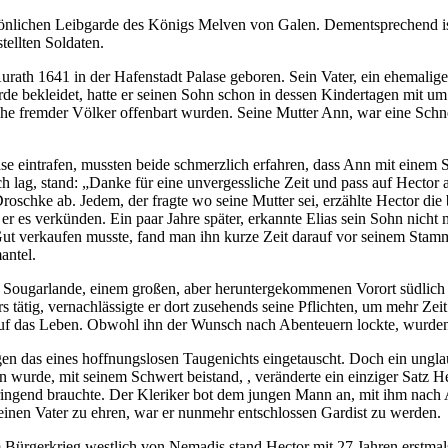
nlichen Leibgarde des Königs Melven von Galen. Dementsprechend ist 
tellten Soldaten.
ath 1641 in der Hafenstadt Palase geboren. Sein Vater, ein ehemaliger
rde bekleidet, hatte er seinen Sohn schon in dessen Kindertagen mit 
che fremder Völker offenbart wurden. Seine Mutter Ann, war eine Schne
ase eintrafen, mussten beide schmerzlich erfahren, dass Ann mit einem 
 lag, stand: „Danke für eine unvergessliche Zeit und pass auf Hector a
oschke ab. Jedem, der fragte wo seine Mutter sei, erzählte Hector die b
 er es verkünden. Ein paar Jahre später, erkannte Elias sein Sohn nic
t verkaufen musste, fand man ihn kurze Zeit darauf vor seinem Stammwi
antel.
h Sougarlande, einem großen, aber heruntergekommenen Vorort südlich
 tätig, vernachlässigte er dort zusehends seine Pflichten, um mehr Ze
t auf das Leben. Obwohl ihn der Wunsch nach Abenteuern lockte, wurde
en das eines hoffnungslosen Taugenichts eingetauscht. Doch ein unglau
n wurde, mit seinem Schwert beistand, , veränderte ein einziger Satz
ringend brauchte. Der Kleriker bot dem jungen Mann an, mit ihm nach Ar
einen Vater zu ehren, war er nunmehr entschlossen Gardist zu werden.
 Bürgerkrieg westlich von Nemadis stand Hector mit 27 Jahren erstma