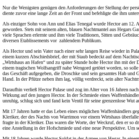
Nur die Wenigsten genügen den Anforderungen der Stellung der persö
diente zuvor eine lange Zeit an der Front und befehligte die ihm unters
Als einziger Sohn von Ann und Elias Tenegal wurde Hector am 12. Aur
geworden. Stets mit seinem alten, blauen Nachtmantel aus Hegars Ga
viele Sprachen erlernte und ihm viele Traditionen, Sitten und Gebräu
diversen Etablissements vor zahlendem Publikum.
Als Hector und sein Vater nach einer sehr langen Reise wieder in Pal
einem kurzen Abschiedsbrief, der mit Staub bedeckt auf dem Nachtisch
„Wirtshaus an Hafen“ und zu später Stunde holte Hector ihn mit der Dr
einem tragischen Wolfsangriff nahe Wengord getötet worden, so solle
das Geschäft aufgegeben, die Droschke und sein gesamtes Hab und Gu
Hand. In der Pfütze neben ihm lag, völlig verdreckt, sein alter Nachtm
Daraufhin verließ Hector Palase und zog im Alter von 16 Jahren nac
Wirkung auf den jungen Hector. In der Schmiede eines Waffenhändlers
unruhig, schlug sich und fand kein Ventil für seine grenzenlose Wu
Mit 17 Jahren hatte er das Leben eines möglichen Waffenhändlers geg
Kleriker, der des Nachts von Warrimon vor einem Wirtshaus überfalle
fragte in der Kleriker. Das waren die Worte, der Weckruf, den er so d
eine Anstellung in der Hofschmiede und eine neue Perspektive. Um s
Mit 18 Jahren wurde Hector Soldat in der Armee von Hegar. In einem