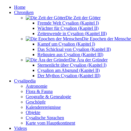
Home
Chroniken
Die Zeit der Götter
Fremde Welt Cysalion (Kapitel I)
Wächter für Cysalion (Kapitel II)
Zeitenwende in Cysalion (Kapitel III)
Die Epochen der Mensch
Kampf um Cysalion (Kapitel I)
Das Schicksal von Cysalion (Kapitel II)
Reliquien aus Cysalion (Kapitel III)
Die Ära der Gründer
Sternenlicht über Cysalion (Kapitel I)
Cysalion am Abgrund (Kapitel II)
Der Mythos Cysalion (Kapitel III)
Cysalipedia
Astronomie
Flora & Fauna
Geografie & Genealogie
Geschöpfe
Kalenderereignisse
Objekte
Cysalische Sprachen
Karte vom Hauptkontinent
Videos