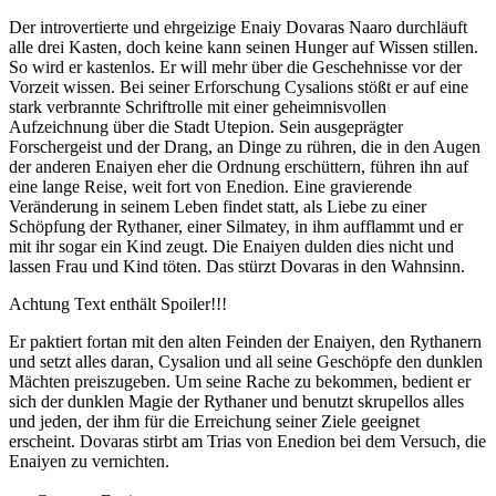
Der introvertierte und ehrgeizige Enaiy Dovaras Naaro durchläuft
alle drei Kasten, doch keine kann seinen Hunger auf Wissen stillen.
So wird er kastenlos. Er will mehr über die Geschehnisse vor der
Vorzeit wissen. Bei seiner Erforschung Cysalions stößt er auf eine
stark verbrannte Schriftrolle mit einer geheimnisvollen
Aufzeichnung über die Stadt Utepion. Sein ausgeprägter
Forschergeist und der Drang, an Dinge zu rühren, die in den Augen
der anderen Enaiyen eher die Ordnung erschüttern, führen ihn auf
eine lange Reise, weit fort von Enedion. Eine gravierende
Veränderung in seinem Leben findet statt, als Liebe zu einer
Schöpfung der Rythaner, einer Silmatey, in ihm aufflammt und er
mit ihr sogar ein Kind zeugt. Die Enaiyen dulden dies nicht und
lassen Frau und Kind töten. Das stürzt Dovaras in den Wahnsinn.
Achtung Text enthält Spoiler!!!
Er paktiert fortan mit den alten Feinden der Enaiyen, den Rythanern
und setzt alles daran, Cysalion und all seine Geschöpfe den dunklen
Mächten preiszugeben. Um seine Rache zu bekommen, bedient er
sich der dunklen Magie der Rythaner und benutzt skrupellos alles
und jeden, der ihm für die Erreichung seiner Ziele geeignet
erscheint. Dovaras stirbt am Trias von Enedion bei dem Versuch, die
Enaiyen zu vernichten.