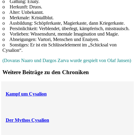
o Gattung: Enaiy.
o Herkunft: Druos.
o Alter: Unbekannt.
o Merkmale: Kristallblut.
o Ausbildung: Schöpferkaste, Magierkaste, dann Kriegerkaste.
o Persönlichkeit: Verblendet, überlegt, kämpferisch, misstrauisch.
o Vorlieben: Wissensdurst, mentale Imagination und Magie.
o Abneigungen: Vartori, Menschen und Enaiyen.
o Sonstiges: Er ist ein Schlüsselelement im „Schicksal von
Cysalion“.
(Dovaras Naaro und Dargos Zarva wurde gespielt von Olaf Jansen)
Weitere Beiträge zu den Chroniken
Kampf um Cysalion
Der Mythos Cysalion