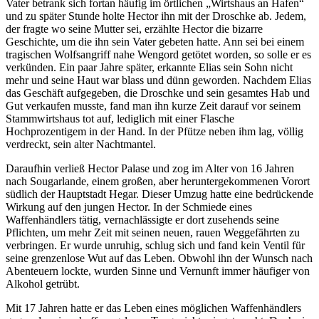
Vater betrank sich fortan häufig im örtlichen „Wirtshaus an Hafen“
und zu später Stunde holte Hector ihn mit der Droschke ab. Jedem,
der fragte wo seine Mutter sei, erzählte Hector die bizarre
Geschichte, um die ihn sein Vater gebeten hatte. Ann sei bei einem
tragischen Wolfsangriff nahe Wengord getötet worden, so solle er es
verkünden. Ein paar Jahre später, erkannte Elias sein Sohn nicht
mehr und seine Haut war blass und dünn geworden. Nachdem Elias
das Geschäft aufgegeben, die Droschke und sein gesamtes Hab und
Gut verkaufen musste, fand man ihn kurze Zeit darauf vor seinem
Stammwirtshaus tot auf, lediglich mit einer Flasche
Hochprozentigem in der Hand. In der Pfütze neben ihm lag, völlig
verdreckt, sein alter Nachtmantel.
Daraufhin verließ Hector Palase und zog im Alter von 16 Jahren
nach Sougarlande, einem großen, aber heruntergekommenen Vorort
südlich der Hauptstadt Hegar. Dieser Umzug hatte eine bedrückende
Wirkung auf den jungen Hector. In der Schmiede eines
Waffenhändlers tätig, vernachlässigte er dort zusehends seine
Pflichten, um mehr Zeit mit seinen neuen, rauen Weggefährten zu
verbringen. Er wurde unruhig, schlug sich und fand kein Ventil für
seine grenzenlose Wut auf das Leben. Obwohl ihn der Wunsch nach
Abenteuern lockte, wurden Sinne und Vernunft immer häufiger von
Alkohol getrübt.
Mit 17 Jahren hatte er das Leben eines möglichen Waffenhändlers