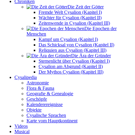
Chroniken
Die Zeit der Götter
Fremde Welt Cysalion (Kapitel I)
Wächter für Cysalion (Kapitel II)
Zeitenwende in Cysalion (Kapitel III)
Die Epochen der
Menschen
Kampf um Cysalion (Kapitel I)
Das Schicksal von Cysalion (Kapitel II)
Reliquien aus Cysalion (Kapitel III)
Die Ära der Gründer
Sternenlicht über Cysalion (Kapitel I)
Cysalion am Abgrund (Kapitel II)
Der Mythos Cysalion (Kapitel III)
Cysalipedia
Astronomie
Flora & Fauna
Geografie & Genealogie
Geschöpfe
Kalenderereignisse
Objekte
Cysalische Sprachen
Karte vom Hauptkontinent
Videos
Musical