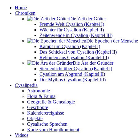
Home
Chroniken
Die Zeit der Götter
Fremde Welt Cysalion (Kapitel I)
Wächter für Cysalion (Kapitel II)
Zeitenwende in Cysalion (Kapitel III)
Die Epochen der Mensch
Kampf um Cysalion (Kapitel I)
Das Schicksal von Cysalion (Kapitel II)
Reliquien aus Cysalion (Kapitel III)
Die Ära der Gründer
Sternenlicht über Cysalion (Kapitel I)
Cysalion am Abgrund (Kapitel II)
Der Mythos Cysalion (Kapitel III)
Cysalipedia
Astronomie
Flora & Fauna
Geografie & Genealogie
Geschöpfe
Kalenderereignisse
Objekte
Cysalische Sprachen
Karte vom Hauptkontinent
Videos