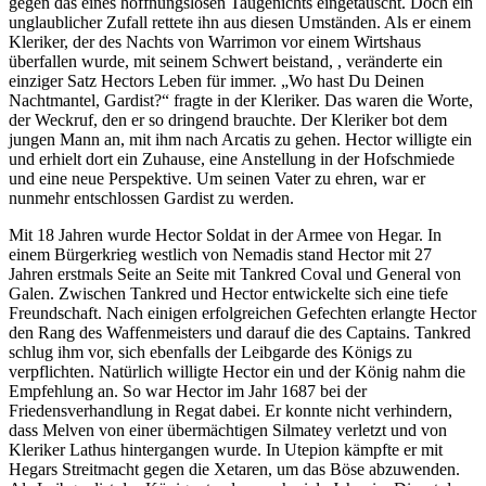
gegen das eines hoffnungslosen Taugenichts eingetauscht. Doch ein
unglaublicher Zufall rettete ihn aus diesen Umständen. Als er einem
Kleriker, der des Nachts von Warrimon vor einem Wirtshaus
überfallen wurde, mit seinem Schwert beistand, , veränderte ein
einziger Satz Hectors Leben für immer. „Wo hast Du Deinen
Nachtmantel, Gardist?“ fragte in der Kleriker. Das waren die Worte,
der Weckruf, den er so dringend brauchte. Der Kleriker bot dem
jungen Mann an, mit ihm nach Arcatis zu gehen. Hector willigte ein
und erhielt dort ein Zuhause, eine Anstellung in der Hofschmiede
und eine neue Perspektive. Um seinen Vater zu ehren, war er
nunmehr entschlossen Gardist zu werden.
Mit 18 Jahren wurde Hector Soldat in der Armee von Hegar. In
einem Bürgerkrieg westlich von Nemadis stand Hector mit 27
Jahren erstmals Seite an Seite mit Tankred Coval und General von
Galen. Zwischen Tankred und Hector entwickelte sich eine tiefe
Freundschaft. Nach einigen erfolgreichen Gefechten erlangte Hector
den Rang des Waffenmeisters und darauf die des Captains. Tankred
schlug ihm vor, sich ebenfalls der Leibgarde des Königs zu
verpflichten. Natürlich willigte Hector ein und der König nahm die
Empfehlung an. So war Hector im Jahr 1687 bei der
Friedensverhandlung in Regat dabei. Er konnte nicht verhindern,
dass Melven von einer übermächtigen Silmatey verletzt und von
Kleriker Lathus hintergangen wurde. In Utepion kämpfte er mit
Hegars Streitmacht gegen die Xetaren, um das Böse abzuwenden.