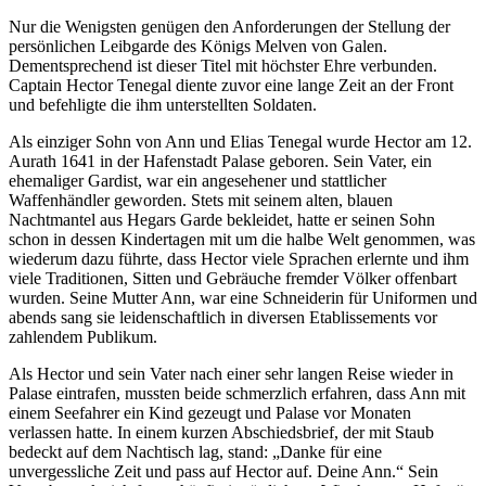
Nur die Wenigsten genügen den Anforderungen der Stellung der
persönlichen Leibgarde des Königs Melven von Galen.
Dementsprechend ist dieser Titel mit höchster Ehre verbunden.
Captain Hector Tenegal diente zuvor eine lange Zeit an der Front
und befehligte die ihm unterstellten Soldaten.
Als einziger Sohn von Ann und Elias Tenegal wurde Hector am 12.
Aurath 1641 in der Hafenstadt Palase geboren. Sein Vater, ein
ehemaliger Gardist, war ein angesehener und stattlicher
Waffenhändler geworden. Stets mit seinem alten, blauen
Nachtmantel aus Hegars Garde bekleidet, hatte er seinen Sohn
schon in dessen Kindertagen mit um die halbe Welt genommen, was
wiederum dazu führte, dass Hector viele Sprachen erlernte und ihm
viele Traditionen, Sitten und Gebräuche fremder Völker offenbart
wurden. Seine Mutter Ann, war eine Schneiderin für Uniformen und
abends sang sie leidenschaftlich in diversen Etablissements vor
zahlendem Publikum.
Als Hector und sein Vater nach einer sehr langen Reise wieder in
Palase eintrafen, mussten beide schmerzlich erfahren, dass Ann mit
einem Seefahrer ein Kind gezeugt und Palase vor Monaten
verlassen hatte. In einem kurzen Abschiedsbrief, der mit Staub
bedeckt auf dem Nachtisch lag, stand: „Danke für eine
unvergessliche Zeit und pass auf Hector auf. Deine Ann.“ Sein