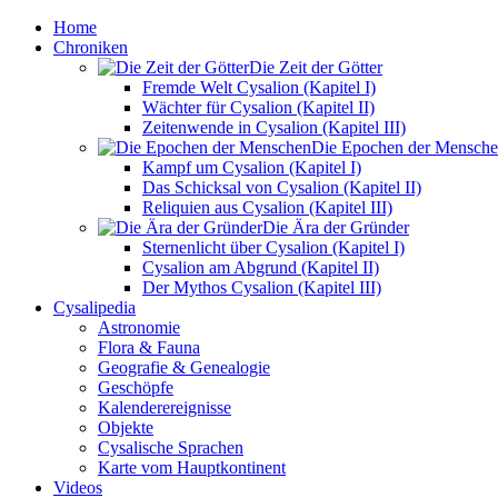
Home
Chroniken
Die Zeit der Götter
Fremde Welt Cysalion (Kapitel I)
Wächter für Cysalion (Kapitel II)
Zeitenwende in Cysalion (Kapitel III)
Die Epochen der Mensch
Kampf um Cysalion (Kapitel I)
Das Schicksal von Cysalion (Kapitel II)
Reliquien aus Cysalion (Kapitel III)
Die Ära der Gründer
Sternenlicht über Cysalion (Kapitel I)
Cysalion am Abgrund (Kapitel II)
Der Mythos Cysalion (Kapitel III)
Cysalipedia
Astronomie
Flora & Fauna
Geografie & Genealogie
Geschöpfe
Kalenderereignisse
Objekte
Cysalische Sprachen
Karte vom Hauptkontinent
Videos