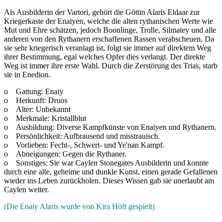
Als Ausbilderin der Vartori, gehört die Göttin Alaris Eldaar zur
Kriegerkaste der Enaiyen, welche die alten rythanischen Werte wie
Mut und Ehre schätzen, jedoch Boonlinge, Trolle, Silmatey und alle
anderen von den Rythanern erschaffenen Rassen verabscheuen. Da
sie sehr kriegerisch veranlagt ist, folgt sie immer auf direktem Weg
ihrer Bestimmung, egal welches Opfer dies verlangt. Der direkte
Weg ist immer ihre erste Wahl. Durch die Zerstörung des Trias, starb
sie in Enedion.
o Gattung: Enaiy
o Herkunft: Druos
o Alter: Unbekannt
o Merkmale: Kristallblut
o Ausbildung: Diverse Kampfkünste von Enaiyen und Rythanern.
o Persönlichkeit: Aufbrausend und misstrauisch.
o Vorlieben: Fecht-, Schwert- und Ye'nan Kampf.
o Abneigungen: Gegen die Rythaner.
o Sonstiges: Sie war Caylen Stonegates Ausbilderin und konnte
durch eine alte, geheime und dunkle Kunst, einen gerade Gefallenen
wieder ins Leben zurückholen. Dieses Wissen gab sie unerlaubt am
Caylen weiter.
(Die Enaiy Alaris wurde von Kira Höft gespielt)