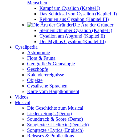
Menschen
Kampf um Cysalion (Kapitel I)
Das Schicksal von Cysalion (Kapitel II)
Reliquien aus Cysalion (Kapitel III)
Die Ära der Gründer
Sternenlicht über Cysalion (Kapitel I)
Cysalion am Abgrund (Kapitel II)
Der Mythos Cysalion (Kapitel III)
Cysalipedia
Astronomie
Flora & Fauna
Geografie & Genealogie
Geschöpfe
Kalenderereignisse
Objekte
Cysalische Sprachen
Karte vom Hauptkontinent
Videos
Musical
Die Geschichte zum Musical
Lieder / Songs (Demo)
Soundtrack & Score (Demo)
Songtexte / Liedtexte (Deutsch)
Songtexte / Lyrics (Englisch)
Releases & Publications