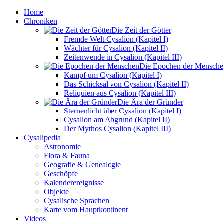
Home
Chroniken
Die Zeit der Götter
Fremde Welt Cysalion (Kapitel I)
Wächter für Cysalion (Kapitel II)
Zeitenwende in Cysalion (Kapitel III)
Die Epochen der Mensch
Kampf um Cysalion (Kapitel I)
Das Schicksal von Cysalion (Kapitel II)
Reliquien aus Cysalion (Kapitel III)
Die Ära der Gründer
Sternenlicht über Cysalion (Kapitel I)
Cysalion am Abgrund (Kapitel II)
Der Mythos Cysalion (Kapitel III)
Cysalipedia
Astronomie
Flora & Fauna
Geografie & Genealogie
Geschöpfe
Kalenderereignisse
Objekte
Cysalische Sprachen
Karte vom Hauptkontinent
Videos