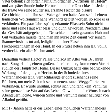
Vater betrank sich fortan häufig im örtlichen „Wirtshaus an Hafen“
und zu später Stunde holte Hector ihn mit der Droschke ab. Jedem,
der fragte wo seine Mutter sei, erzählte Hector die bizarre
Geschichte, um die ihn sein Vater gebeten hatte. Ann sei bei einem
tragischen Wolfsangriff nahe Wengord getötet worden, so solle er es
verkünden. Ein paar Jahre später, erkannte Elias sein Sohn nicht
mehr und seine Haut war blass und dünn geworden. Nachdem Elias
das Geschäft aufgegeben, die Droschke und sein gesamtes Hab und
Gut verkaufen musste, fand man ihn kurze Zeit darauf vor seinem
Stammwirtshaus tot auf, lediglich mit einer Flasche
Hochprozentigem in der Hand. In der Pfütze neben ihm lag, völlig
verdreckt, sein alter Nachtmantel.
Daraufhin verließ Hector Palase und zog im Alter von 16 Jahren
nach Sougarlande, einem großen, aber heruntergekommenen Vorort
südlich der Hauptstadt Hegar. Dieser Umzug hatte eine bedrückende
Wirkung auf den jungen Hector. In der Schmiede eines
Waffenhändlers tätig, vernachlässigte er dort zusehends seine
Pflichten, um mehr Zeit mit seinen neuen, rauen Weggefährten zu
verbringen. Er wurde unruhig, schlug sich und fand kein Ventil für
seine grenzenlose Wut auf das Leben. Obwohl ihn der Wunsch nach
Abenteuern lockte, wurden Sinne und Vernunft immer häufiger von
Alkohol getrübt.
Mit 17 Jahren hatte er das Leben eines möglichen Waffenhändlers