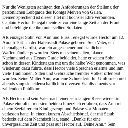
Nur die Wenigsten genügen den Anforderungen der Stellung der
persönlichen Leibgarde des Königs Melven von Galen.
Dementsprechend ist dieser Titel mit höchster Ehre verbunden.
Captain Hector Tenegal diente zuvor eine lange Zeit an der Front
und befehligte die ihm unterstellten Soldaten.
Als einziger Sohn von Ann und Elias Tenegal wurde Hector am 12.
Aurath 1641 in der Hafenstadt Palase geboren. Sein Vater, ein
ehemaliger Gardist, war ein angesehener und stattlicher
Waffenhändler geworden. Stets mit seinem alten, blauen
Nachtmantel aus Hegars Garde bekleidet, hatte er seinen Sohn
schon in dessen Kindertagen mit um die halbe Welt genommen, was
wiederum dazu führte, dass Hector viele Sprachen erlernte und ihm
viele Traditionen, Sitten und Gebräuche fremder Völker offenbart
wurden. Seine Mutter Ann, war eine Schneiderin für Uniformen und
abends sang sie leidenschaftlich in diversen Etablissements vor
zahlendem Publikum.
Als Hector und sein Vater nach einer sehr langen Reise wieder in
Palase eintrafen, mussten beide schmerzlich erfahren, dass Ann mit
einem Seefahrer ein Kind gezeugt und Palase vor Monaten
verlassen hatte. In einem kurzen Abschiedsbrief, der mit Staub
bedeckt auf dem Nachtisch lag, stand: „Danke für eine
unvergessliche Zeit und pass auf Hector auf. Deine Ann.“ Sein