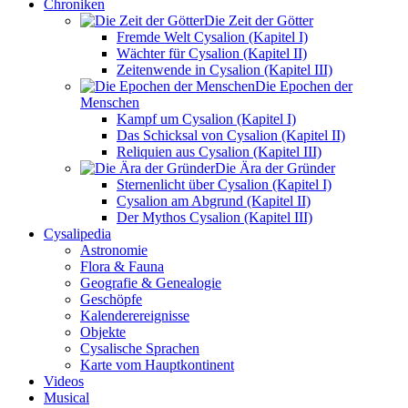
Chroniken
Die Zeit der Götter
Fremde Welt Cysalion (Kapitel I)
Wächter für Cysalion (Kapitel II)
Zeitenwende in Cysalion (Kapitel III)
Die Epochen der
Menschen
Kampf um Cysalion (Kapitel I)
Das Schicksal von Cysalion (Kapitel II)
Reliquien aus Cysalion (Kapitel III)
Die Ära der Gründer
Sternenlicht über Cysalion (Kapitel I)
Cysalion am Abgrund (Kapitel II)
Der Mythos Cysalion (Kapitel III)
Cysalipedia
Astronomie
Flora & Fauna
Geografie & Genealogie
Geschöpfe
Kalenderereignisse
Objekte
Cysalische Sprachen
Karte vom Hauptkontinent
Videos
Musical