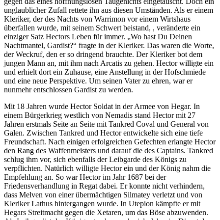
gegen das eines hoffnungslosen Taugenichts eingetauscht. Doch ein
unglaublicher Zufall rettete ihn aus diesen Umständen. Als er einem
Kleriker, der des Nachts von Warrimon vor einem Wirtshaus
überfallen wurde, mit seinem Schwert beistand, , veränderte ein
einziger Satz Hectors Leben für immer. „Wo hast Du Deinen
Nachtmantel, Gardist?“ fragte in der Kleriker. Das waren die Worte,
der Weckruf, den er so dringend brauchte. Der Kleriker bot dem
jungen Mann an, mit ihm nach Arcatis zu gehen. Hector willigte ein
und erhielt dort ein Zuhause, eine Anstellung in der Hofschmiede
und eine neue Perspektive. Um seinen Vater zu ehren, war er
nunmehr entschlossen Gardist zu werden.
Mit 18 Jahren wurde Hector Soldat in der Armee von Hegar. In
einem Bürgerkrieg westlich von Nemadis stand Hector mit 27
Jahren erstmals Seite an Seite mit Tankred Coval und General von
Galen. Zwischen Tankred und Hector entwickelte sich eine tiefe
Freundschaft. Nach einigen erfolgreichen Gefechten erlangte Hector
den Rang des Waffenmeisters und darauf die des Captains. Tankred
schlug ihm vor, sich ebenfalls der Leibgarde des Königs zu
verpflichten. Natürlich willigte Hector ein und der König nahm die
Empfehlung an. So war Hector im Jahr 1687 bei der
Friedensverhandlung in Regat dabei. Er konnte nicht verhindern,
dass Melven von einer übermächtigen Silmatey verletzt und von
Kleriker Lathus hintergangen wurde. In Utepion kämpfte er mit
Hegars Streitmacht gegen die Xetaren, um das Böse abzuwenden.