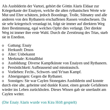
Als Ausbilderin der Vartori, gehört die Göttin Alaris Eldaar zur
Kriegerkaste der Enaiyen, welche die alten rythanischen Werte wie
Mut und Ehre schätzen, jedoch Boonlinge, Trolle, Silmatey und alle
anderen von den Rythanern erschaffenen Rassen verabscheuen. Da
sie sehr kriegerisch veranlagt ist, folgt sie immer auf direktem Weg
ihrer Bestimmung, egal welches Opfer dies verlangt. Der direkte
Weg ist immer ihre erste Wahl. Durch die Zerstörung des Trias, starb
sie in Enedion.
o Gattung: Enaiy
o Herkunft: Druos
o Alter: Unbekannt
o Merkmale: Kristallblut
o Ausbildung: Diverse Kampfkünste von Enaiyen und Rythanern.
o Persönlichkeit: Aufbrausend und misstrauisch.
o Vorlieben: Fecht-, Schwert- und Ye'nan Kampf.
o Abneigungen: Gegen die Rythaner.
o Sonstiges: Sie war Caylen Stonegates Ausbilderin und konnte
durch eine alte, geheime und dunkle Kunst, einen gerade Gefallenen
wieder ins Leben zurückholen. Dieses Wissen gab sie unerlaubt am
Caylen weiter.
(Die Enaiy Alaris wurde von Kira Höft gespielt)