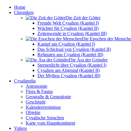
Home
Chroniken
Die Zeit der Götter
Fremde Welt Cysalion (Kapitel I)
Wächter für Cysalion (Kapitel II)
Zeitenwende in Cysalion (Kapitel III)
Die Epochen der Mensch
Kampf um Cysalion (Kapitel I)
Das Schicksal von Cysalion (Kapitel II)
Reliquien aus Cysalion (Kapitel III)
Die Ära der Gründer
Sternenlicht über Cysalion (Kapitel I)
Cysalion am Abgrund (Kapitel II)
Der Mythos Cysalion (Kapitel III)
Cysalipedia
Astronomie
Flora & Fauna
Geografie & Genealogie
Geschöpfe
Kalenderereignisse
Objekte
Cysalische Sprachen
Karte vom Hauptkontinent
Videos