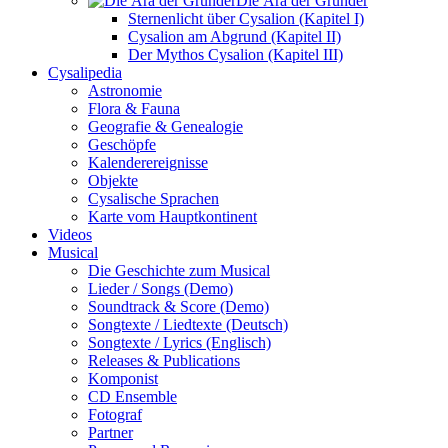
Die Ära der Gründer
Sternenlicht über Cysalion (Kapitel I)
Cysalion am Abgrund (Kapitel II)
Der Mythos Cysalion (Kapitel III)
Cysalipedia
Astronomie
Flora & Fauna
Geografie & Genealogie
Geschöpfe
Kalenderereignisse
Objekte
Cysalische Sprachen
Karte vom Hauptkontinent
Videos
Musical
Die Geschichte zum Musical
Lieder / Songs (Demo)
Soundtrack & Score (Demo)
Songtexte / Liedtexte (Deutsch)
Songtexte / Lyrics (Englisch)
Releases & Publications
Komponist
CD Ensemble
Fotograf
Partner