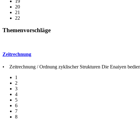
19
20
21
22
Themenvorschläge
Zeitrechnung
• Zeitrechnung / Ordnung zyklischer Strukturen Die Enaiyen bedienten 
1
2
3
4
5
6
7
8