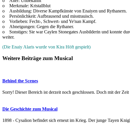
o Alter: Unbekannt
o Merkmale: Kristallblut
o Ausbildung: Diverse Kampfkünste von Enaiyen und Rythanern.
o Persönlichkeit: Aufbrausend und misstrauisch.
o Vorlieben: Fecht-, Schwert- und Ye'nan Kampf.
o Abneigungen: Gegen die Rythaner.
o Sonstiges: Sie war Caylen Stonegates Ausbilderin und konnte durc
weiter.
(Die Enaiy Alaris wurde von Kira Höft gespielt)
Weitere Beiträge zum Musical
Behind the Scenes
Sorry! Dieser Bereich ist derzeit noch geschlossen. Doch mit der Zei
Die Geschichte zum Musical
1898 - Cysalion befindet sich erneut im Krieg. Der junge Tayen Knig