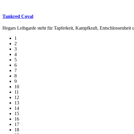
Tankred Coval
Hegars Leibgarde steht für Tapferkeit, Kampfkraft, Entschlossenheit u
1
2
3
4
5
6
7
8
9
10
11
12
13
14
15
16
17
18