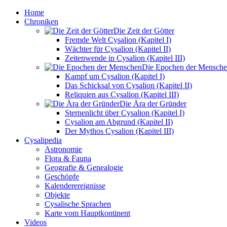
Home
Chroniken
Die Zeit der Götter
Fremde Welt Cysalion (Kapitel I)
Wächter für Cysalion (Kapitel II)
Zeitenwende in Cysalion (Kapitel III)
Die Epochen der Mensch
Kampf um Cysalion (Kapitel I)
Das Schicksal von Cysalion (Kapitel II)
Reliquien aus Cysalion (Kapitel III)
Die Ära der Gründer
Sternenlicht über Cysalion (Kapitel I)
Cysalion am Abgrund (Kapitel II)
Der Mythos Cysalion (Kapitel III)
Cysalipedia
Astronomie
Flora & Fauna
Geografie & Genealogie
Geschöpfe
Kalenderereignisse
Objekte
Cysalische Sprachen
Karte vom Hauptkontinent
Videos