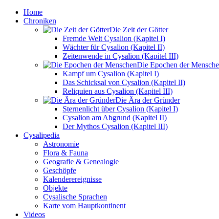
Home
Chroniken
Die Zeit der Götter
Fremde Welt Cysalion (Kapitel I)
Wächter für Cysalion (Kapitel II)
Zeitenwende in Cysalion (Kapitel III)
Die Epochen der Mensch
Kampf um Cysalion (Kapitel I)
Das Schicksal von Cysalion (Kapitel II)
Reliquien aus Cysalion (Kapitel III)
Die Ära der Gründer
Sternenlicht über Cysalion (Kapitel I)
Cysalion am Abgrund (Kapitel II)
Der Mythos Cysalion (Kapitel III)
Cysalipedia
Astronomie
Flora & Fauna
Geografie & Genealogie
Geschöpfe
Kalenderereignisse
Objekte
Cysalische Sprachen
Karte vom Hauptkontinent
Videos