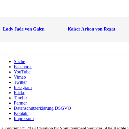
Lady Jade von Galen
Kaiser Arkon von Regat
Suche
Facebook
YouTube
Vimeo
Twitter
Instagram
Flickr
Tumblr
Partner
Datenschutzerklärung DSGVO
Kontakt
Impressum
Copyright © 2023 Cysalion by Shinytainment Services. Alle Rechte v