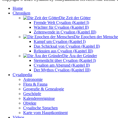
Home
Chroniken
Die Zeit der Götter
Fremde Welt Cysalion (Kapitel I)
Wächter für Cysalion (Kapitel II)
Zeitenwende in Cysalion (Kapitel III)
Die Epochen der Mensch
Kampf um Cysalion (Kapitel I)
Das Schicksal von Cysalion (Kapitel II)
Reliquien aus Cysalion (Kapitel III)
Die Ära der Gründer
Sternenlicht über Cysalion (Kapitel I)
Cysalion am Abgrund (Kapitel II)
Der Mythos Cysalion (Kapitel III)
Cysalipedia
Astronomie
Flora & Fauna
Geografie & Genealogie
Geschöpfe
Kalenderereignisse
Objekte
Cysalische Sprachen
Karte vom Hauptkontinent
Videos