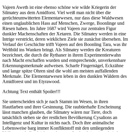
Vajeen Aweth ist eine ebenso schöne wie wilde Kriegerin der
Silmatey aus dem Amidforst. Viel weiß man nicht über die
gerüchteumwitterten Elementarwesen, nur dass diese Waldwesen
einen unglaublichen Hass auf Menschen, Zwerge, Boonlinge und
Riesen haben. Im Jahre 1687 wird Vajeen zur zentralen Figur
dunkler Machenschaften der Xetaren. Die Silmatey werden in eine
Intrige verstrickt, deren wirklichen Ziele sie zunächst übersehen. Im
Verlauf der Geschichte trifft Vajeen auf den Boonling Tara, was ihr
Weltbild ins Wanken bringt. Als Silmatey werden die Kreaturen
bezeichnet, die durch die Rythaner in ihrem Experimentierwahn
nach Macht erschaffen wurden und entsprechende, unverkennbare
Erkennungsmerkmale aufweisen. Scharfe Fingernägel, Eckzähne
und lange spitze Ohren sind die wohl am meisten auffallenden
Merkmale. Die Elementarwesen leben in den dunklen Wäldern des
Amidforest und im Etyrawood.
Achtung Text enthält Spoiler!!!
Sie unterscheiden sich je nach Stamm im Wesen, in ihren
Hautfarben und ihrer Gesinnung. Die raubtierhafte Erscheinung
lässt manchen glauben, die Silmatey wären nur Tiere, doch
tatsächlich stehen sie der restlichen Bevölkerung Cysalions an
Intelligenz und Kultur in nichts nach. Doch ihre animalische
Lebensweise barg immer Konfliktstoff mit den umliegenden