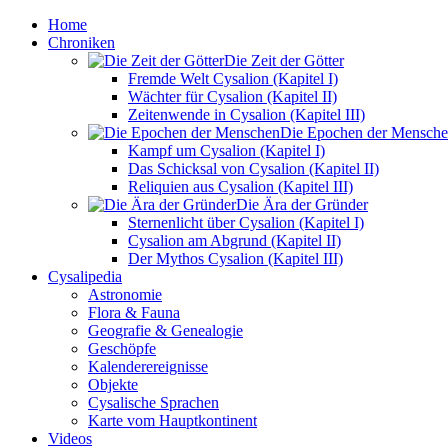
Home
Chroniken
Die Zeit der Götter
Fremde Welt Cysalion (Kapitel I)
Wächter für Cysalion (Kapitel II)
Zeitenwende in Cysalion (Kapitel III)
Die Epochen der Mensch
Kampf um Cysalion (Kapitel I)
Das Schicksal von Cysalion (Kapitel II)
Reliquien aus Cysalion (Kapitel III)
Die Ära der Gründer
Sternenlicht über Cysalion (Kapitel I)
Cysalion am Abgrund (Kapitel II)
Der Mythos Cysalion (Kapitel III)
Cysalipedia
Astronomie
Flora & Fauna
Geografie & Genealogie
Geschöpfe
Kalenderereignisse
Objekte
Cysalische Sprachen
Karte vom Hauptkontinent
Videos