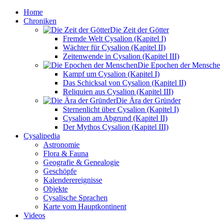
Home
Chroniken
Die Zeit der Götter
Fremde Welt Cysalion (Kapitel I)
Wächter für Cysalion (Kapitel II)
Zeitenwende in Cysalion (Kapitel III)
Die Epochen der Mensch
Kampf um Cysalion (Kapitel I)
Das Schicksal von Cysalion (Kapitel II)
Reliquien aus Cysalion (Kapitel III)
Die Ära der Gründer
Sternenlicht über Cysalion (Kapitel I)
Cysalion am Abgrund (Kapitel II)
Der Mythos Cysalion (Kapitel III)
Cysalipedia
Astronomie
Flora & Fauna
Geografie & Genealogie
Geschöpfe
Kalenderereignisse
Objekte
Cysalische Sprachen
Karte vom Hauptkontinent
Videos