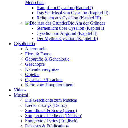
Menschen
Kampf um Cysalion (Kapitel I)
Das Schicksal von Cysalion (Kapitel II)
Reliquien aus Cysalion (Kapitel III)
Die Ära der Gründer
Sternenlicht über Cysalion (Kapitel I)
Cysalion am Abgrund (Kapitel II)
Der Mythos Cysalion (Kapitel III)
Cysalipedia
Astronomie
Flora & Fauna
Geografie & Genealogie
Geschöpfe
Kalenderereignisse
Objekte
Cysalische Sprachen
Karte vom Hauptkontinent
Videos
Musical
Die Geschichte zum Musical
Lieder / Songs (Demo)
Soundtrack & Score (Demo)
Songtexte / Liedtexte (Deutsch)
Songtexte / Lyrics (Englisch)
Releases & Publications