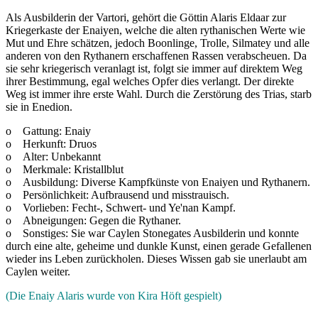
Als Ausbilderin der Vartori, gehört die Göttin Alaris Eldaar zur
Kriegerkaste der Enaiyen, welche die alten rythanischen Werte wie
Mut und Ehre schätzen, jedoch Boonlinge, Trolle, Silmatey und alle
anderen von den Rythanern erschaffenen Rassen verabscheuen. Da
sie sehr kriegerisch veranlagt ist, folgt sie immer auf direktem Weg
ihrer Bestimmung, egal welches Opfer dies verlangt. Der direkte
Weg ist immer ihre erste Wahl. Durch die Zerstörung des Trias, starb
sie in Enedion.
o Gattung: Enaiy
o Herkunft: Druos
o Alter: Unbekannt
o Merkmale: Kristallblut
o Ausbildung: Diverse Kampfkünste von Enaiyen und Rythanern.
o Persönlichkeit: Aufbrausend und misstrauisch.
o Vorlieben: Fecht-, Schwert- und Ye'nan Kampf.
o Abneigungen: Gegen die Rythaner.
o Sonstiges: Sie war Caylen Stonegates Ausbilderin und konnte
durch eine alte, geheime und dunkle Kunst, einen gerade Gefallenen
wieder ins Leben zurückholen. Dieses Wissen gab sie unerlaubt am
Caylen weiter.
(Die Enaiy Alaris wurde von Kira Höft gespielt)