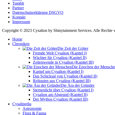
Tumblr
Partner
Datenschutzerklärung DSGVO
Kontakt
Impressum
Copyright © 2023 Cysalion by Shinytainment Services. Alle Rechte v
Home
Chroniken
Die Zeit der Götter
Fremde Welt Cysalion (Kapitel I)
Wächter für Cysalion (Kapitel II)
Zeitenwende in Cysalion (Kapitel III)
Die Epochen der Mensch
Kampf um Cysalion (Kapitel I)
Das Schicksal von Cysalion (Kapitel II)
Reliquien aus Cysalion (Kapitel III)
Die Ära der Gründer
Sternenlicht über Cysalion (Kapitel I)
Cysalion am Abgrund (Kapitel II)
Der Mythos Cysalion (Kapitel III)
Cysalipedia
Astronomie
Flora & Fauna