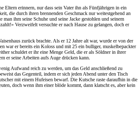
Eltern erinnern, nur dass sein Vater ihn als Fünfjährigen in ein
igkeit, die durch ihren brennenden Geschmack nur weitestgehend an
te man ihm seine Schuhe und seine Jacke gestohlen und seinem
ezahlt!» Verzweifelt versuchte er nach Hause zu gelangen, doch er
aisenhaus zurück brachte. Als er 12 Jahre alt war, wurde er von der
en war er bereits ein Koloss und mit 25 ein bulliger, muskelbepackter
er schuldet er ihr eine Menge Geld, die er als Söldner in ihrer
dem er seine Arbeiten aufs Auge drücken kann.
hst wenig Aufwand reich zu werden, um das Geld anschließend zu
beweist das Gegenteil, indem er sich jeden Abend unter den Tisch
utscher mit einem Hufeisen bewarf. Die Kutsche raste daraufhin in die
 Beuten, doch wenn ihm einer blöde kommt, dann klatscht es, aber kein