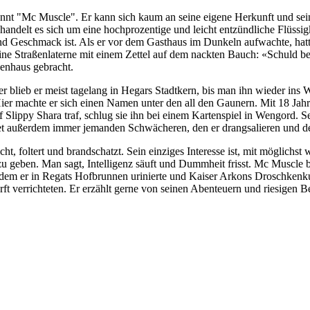
nnt "Mc Muscle". Er kann sich kaum an seine eigene Herkunft und seine 
 handelt es sich um eine hochprozentige und leicht entzündliche Flüss
und Geschmack ist. Als er vor dem Gasthaus im Dunkeln aufwachte, hat
eine Straßenlaterne mit einem Zettel auf dem nackten Bauch: «Schuld b
enhaus gebracht.
blieb er meist tagelang in Hegars Stadtkern, bis man ihn wieder ins W
Hier machte er sich einen Namen unter den all den Gaunern. Mit 18 Jahr
ppy Shara traf, schlug sie ihn bei einem Kartenspiel in Wengord. Seith
indet außerdem immer jemanden Schwächeren, den er drangsalieren und 
cht, foltert und brandschatzt. Sein einziges Interesse ist, mit möglic
zu geben. Man sagt, Intelligenz säuft und Dummheit frisst. Mc Muscle 
 an dem er in Regats Hofbrunnen urinierte und Kaiser Arkons Droschkenk
urft verrichteten. Er erzählt gerne von seinen Abenteuern und riesigen