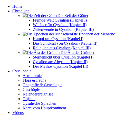
Home
Chroniken
Die Zeit der Götter
Fremde Welt Cysalion (Kapitel I)
Wächter für Cysalion (Kapitel II)
Zeitenwende in Cysalion (Kapitel III)
Die Epochen der Mensch
Kampf um Cysalion (Kapitel I)
Das Schicksal von Cysalion (Kapitel II)
Reliquien aus Cysalion (Kapitel III)
Die Ära der Gründer
Sternenlicht über Cysalion (Kapitel I)
Cysalion am Abgrund (Kapitel II)
Der Mythos Cysalion (Kapitel III)
Cysalipedia
Astronomie
Flora & Fauna
Geografie & Genealogie
Geschöpfe
Kalenderereignisse
Objekte
Cysalische Sprachen
Karte vom Hauptkontinent
Videos