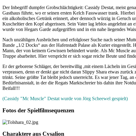
Der Inbegriff dumpfer Grobschlächtigkeit: Cassidy Destat, meist gena
Gasthaus führte, wo er seinen ersten Kelch Fasswasser trank. Hierbei
ein alkoholisches Getränk erinnert, aber dennoch würzig in Geruch 
Kuscheltier den Kopf abgerissen. Sein Vater lag leblos angelehnt an 
wurde von Hegars Garde aufgegriffen und in ein nahe liegendes Wais
Nach unzähligen Ausbrüchen und erfolgloser Suche nach seiner Mutter 
Bande „1/2 Docks“ aus der Hafenstadt Palase als Kurier eingestellt. 
Mann, der von keinem Gewissen behindert wurde. Als Mc Muscle auf Sli
Truppe abarbeitet. Hier verspricht er sich sogar reiche Beute und f
Er der geborene Schläger, der bereitwillig ,mit einem Lächeln im Gesi
verprassen, denn er denkt gar nicht daran Slippy Shara etwas zurück 
trinkt. Seine größte Tat bleibt jedoch unerreicht. Es war jener Tag,
Bedürfnisanstalt, in der die Regats Marktschreier bis dahin ihre Notd
Beifall!!!
(Cassidy "Mc Muscle" Destat wurde von Jörg Scheewel gespielt)
Fotos der Spielfilmsequenzen
Charaktere aus Cysalion