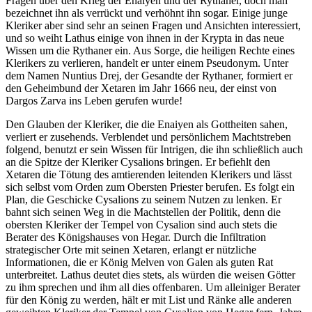
Fragen über den Krieg der Enaiyen und der Rythaner, doch man
bezeichnet ihn als verrückt und verhöhnt ihn sogar. Einige junge
Kleriker aber sind sehr an seinen Fragen und Ansichten interessiert,
und so weiht Lathus einige von ihnen in der Krypta in das neue
Wissen um die Rythaner ein. Aus Sorge, die heiligen Rechte eines
Klerikers zu verlieren, handelt er unter einem Pseudonym. Unter
dem Namen Nuntius Drej, der Gesandte der Rythaner, formiert er
den Geheimbund der Xetaren im Jahr 1666 neu, der einst von
Dargos Zarva ins Leben gerufen wurde!
Den Glauben der Kleriker, die die Enaiyen als Gottheiten sahen,
verliert er zusehends. Verblendet und persönlichem Machtstreben
folgend, benutzt er sein Wissen für Intrigen, die ihn schließlich auch
an die Spitze der Kleriker Cysalions bringen. Er befiehlt den
Xetaren die Tötung des amtierenden leitenden Klerikers und lässt
sich selbst vom Orden zum Obersten Priester berufen. Es folgt ein
Plan, die Geschicke Cysalions zu seinem Nutzen zu lenken. Er
bahnt sich seinen Weg in die Machtstellen der Politik, denn die
obersten Kleriker der Tempel von Cysalion sind auch stets die
Berater des Königshauses von Hegar. Durch die Infiltration
strategischer Orte mit seinen Xetaren, erlangt er nützliche
Informationen, die er König Melven von Galen als guten Rat
unterbreitet. Lathus deutet dies stets, als würden die weisen Götter
zu ihm sprechen und ihm all dies offenbaren. Um alleiniger Berater
für den König zu werden, hält er mit List und Ränke alle anderen