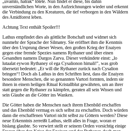
„uvamlo, hatrak“ tötete. Nun findet er diese, bis dahin
unverständlichen Worte, in den Aufzeichnungen wieder und erkennt
die Verbindung zu den Kreaturen, die tief verborgen in den Wäldern
des Amidforest leben.
Achtung Text enthält Spoiler!!!
Lathus empfindet dies als göttliche Botschaft und widmet sich
nunmehr der Sprache der Silmatey. Sie eröffnet ihm die Kenntnis
über den Ursprung dieser Wesen, den großen Krieg der Enaiyen
gegen eine fremde Spezies namens Rythaner und über einen
Gesandten namens Dargos Zarva. Dieser verkündete einst: „lo
lutaalat eywon Rythaney ol ega Cysalionon himali!", was grob
übersetzt bedeutet: „Er will die Rythaner zurück nach Cysalion
bringen“! Doch als Lathus in den Schriften liest, dass die Enaiyen
besondere Menschen, die so genannten Vartori formten, indem sie
ihnen in einem heiligen Ritual Kristallblut gewährten, um an ihrer
statt gegen die Rythaner zu kämpfen, geraten all sein Wissen und
sein Glaube an die Götter ins Wanken.
Die Götter haben die Menschen nach ihrem Ebenbild erschaffen
und das Ebenbild vermag es sich selbst zu erschaffen. Doch würden
dann die erschaffenen Vartori nicht selbst zu Göttern werden? Diese
neue Erkenntnis zerreißt Lathus, stellt alles in Frage, woran er
bislang glaubte. So verwirrt stellt er seinem Orden vorsichtig einige