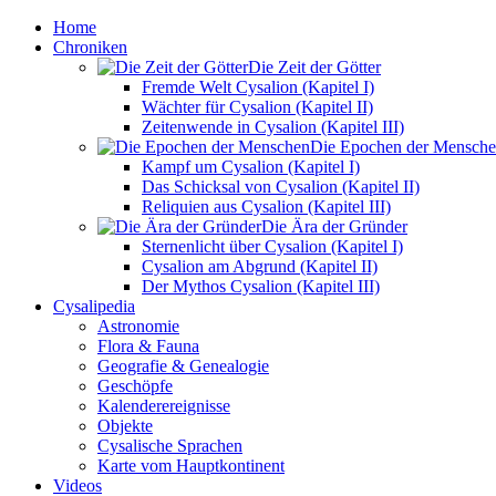
Home
Chroniken
Die Zeit der Götter
Fremde Welt Cysalion (Kapitel I)
Wächter für Cysalion (Kapitel II)
Zeitenwende in Cysalion (Kapitel III)
Die Epochen der Mensch
Kampf um Cysalion (Kapitel I)
Das Schicksal von Cysalion (Kapitel II)
Reliquien aus Cysalion (Kapitel III)
Die Ära der Gründer
Sternenlicht über Cysalion (Kapitel I)
Cysalion am Abgrund (Kapitel II)
Der Mythos Cysalion (Kapitel III)
Cysalipedia
Astronomie
Flora & Fauna
Geografie & Genealogie
Geschöpfe
Kalenderereignisse
Objekte
Cysalische Sprachen
Karte vom Hauptkontinent
Videos