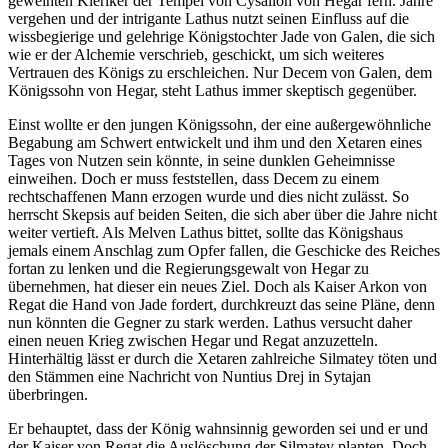
geweihten Kleriker der Tempel von Cysalion von Hegar fern. Jahre
vergehen und der intrigante Lathus nutzt seinen Einfluss auf die
wissbegierige und gelehrige Königstochter Jade von Galen, die sich
wie er der Alchemie verschrieb, geschickt, um sich weiteres
Vertrauen des Königs zu erschleichen. Nur Decem von Galen, dem
Königssohn von Hegar, steht Lathus immer skeptisch gegenüber.
Einst wollte er den jungen Königssohn, der eine außergewöhnliche
Begabung am Schwert entwickelt und ihm und den Xetaren eines
Tages von Nutzen sein könnte, in seine dunklen Geheimnisse
einweihen. Doch er muss feststellen, dass Decem zu einem
rechtschaffenen Mann erzogen wurde und dies nicht zulässt. So
herrscht Skepsis auf beiden Seiten, die sich aber über die Jahre nicht
weiter vertieft. Als Melven Lathus bittet, sollte das Königshaus
jemals einem Anschlag zum Opfer fallen, die Geschicke des Reiches
fortan zu lenken und die Regierungsgewalt von Hegar zu
übernehmen, hat dieser ein neues Ziel. Doch als Kaiser Arkon von
Regat die Hand von Jade fordert, durchkreuzt das seine Pläne, denn
nun könnten die Gegner zu stark werden. Lathus versucht daher
einen neuen Krieg zwischen Hegar und Regat anzuzetteln.
Hinterhältig lässt er durch die Xetaren zahlreiche Silmatey töten und
den Stämmen eine Nachricht von Nuntius Drej in Sytajan
überbringen.
Er behauptet, dass der König wahnsinnig geworden sei und er und
der Kaiser von Regat die Auslöschung der Silmatey planten. Doch