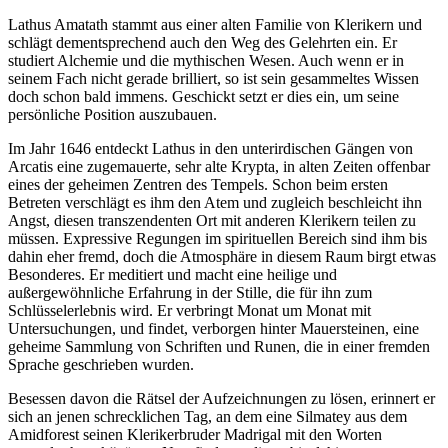
Lathus Amatath stammt aus einer alten Familie von Klerikern und
schlägt dementsprechend auch den Weg des Gelehrten ein. Er
studiert Alchemie und die mythischen Wesen. Auch wenn er in
seinem Fach nicht gerade brilliert, so ist sein gesammeltes Wissen
doch schon bald immens. Geschickt setzt er dies ein, um seine
persönliche Position auszubauen.
Im Jahr 1646 entdeckt Lathus in den unterirdischen Gängen von
Arcatis eine zugemauerte, sehr alte Krypta, in alten Zeiten offenbar
eines der geheimen Zentren des Tempels. Schon beim ersten
Betreten verschlägt es ihm den Atem und zugleich beschleicht ihn
Angst, diesen transzendenten Ort mit anderen Klerikern teilen zu
müssen. Expressive Regungen im spirituellen Bereich sind ihm bis
dahin eher fremd, doch die Atmosphäre in diesem Raum birgt etwas
Besonderes. Er meditiert und macht eine heilige und
außergewöhnliche Erfahrung in der Stille, die für ihn zum
Schlüsselerlebnis wird. Er verbringt Monat um Monat mit
Untersuchungen, und findet, verborgen hinter Mauersteinen, eine
geheime Sammlung von Schriften und Runen, die in einer fremden
Sprache geschrieben wurden.
Besessen davon die Rätsel der Aufzeichnungen zu lösen, erinnert er
sich an jenen schrecklichen Tag, an dem eine Silmatey aus dem
Amidforest seinen Klerikerbruder Madrigal mit den Worten