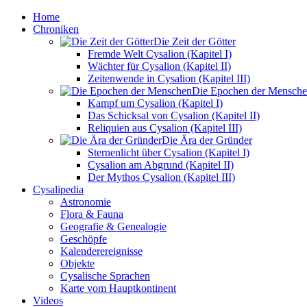
Home
Chroniken
Die Zeit der Götter
Fremde Welt Cysalion (Kapitel I)
Wächter für Cysalion (Kapitel II)
Zeitenwende in Cysalion (Kapitel III)
Die Epochen der Mensch
Kampf um Cysalion (Kapitel I)
Das Schicksal von Cysalion (Kapitel II)
Reliquien aus Cysalion (Kapitel III)
Die Ära der Gründer
Sternenlicht über Cysalion (Kapitel I)
Cysalion am Abgrund (Kapitel II)
Der Mythos Cysalion (Kapitel III)
Cysalipedia
Astronomie
Flora & Fauna
Geografie & Genealogie
Geschöpfe
Kalenderereignisse
Objekte
Cysalische Sprachen
Karte vom Hauptkontinent
Videos