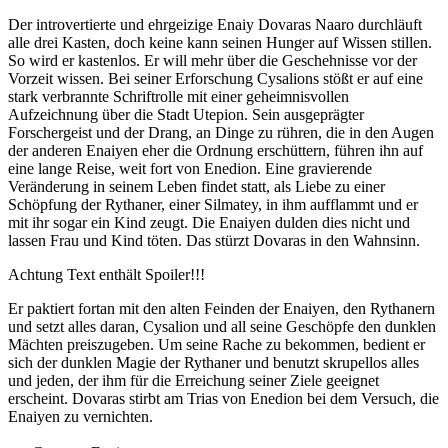
Der introvertierte und ehrgeizige Enaiy Dovaras Naaro durchläuft
alle drei Kasten, doch keine kann seinen Hunger auf Wissen stillen.
So wird er kastenlos. Er will mehr über die Geschehnisse vor der
Vorzeit wissen. Bei seiner Erforschung Cysalions stößt er auf eine
stark verbrannte Schriftrolle mit einer geheimnisvollen
Aufzeichnung über die Stadt Utepion. Sein ausgeprägter
Forschergeist und der Drang, an Dinge zu rühren, die in den Augen
der anderen Enaiyen eher die Ordnung erschüttern, führen ihn auf
eine lange Reise, weit fort von Enedion. Eine gravierende
Veränderung in seinem Leben findet statt, als Liebe zu einer
Schöpfung der Rythaner, einer Silmatey, in ihm aufflammt und er
mit ihr sogar ein Kind zeugt. Die Enaiyen dulden dies nicht und
lassen Frau und Kind töten. Das stürzt Dovaras in den Wahnsinn.
Achtung Text enthält Spoiler!!!
Er paktiert fortan mit den alten Feinden der Enaiyen, den Rythanern
und setzt alles daran, Cysalion und all seine Geschöpfe den dunklen
Mächten preiszugeben. Um seine Rache zu bekommen, bedient er
sich der dunklen Magie der Rythaner und benutzt skrupellos alles
und jeden, der ihm für die Erreichung seiner Ziele geeignet
erscheint. Dovaras stirbt am Trias von Enedion bei dem Versuch, die
Enaiyen zu vernichten.