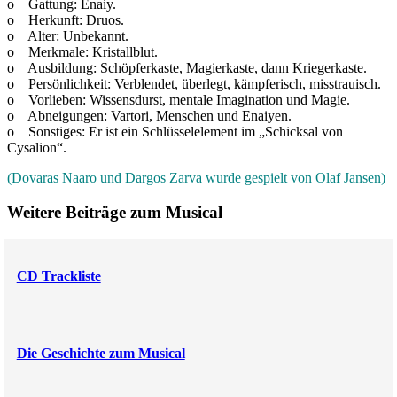
o Gattung: Enaiy.
o Herkunft: Druos.
o Alter: Unbekannt.
o Merkmale: Kristallblut.
o Ausbildung: Schöpferkaste, Magierkaste, dann Kriegerkaste.
o Persönlichkeit: Verblendet, überlegt, kämpferisch, misstrauisch.
o Vorlieben: Wissensdurst, mentale Imagination und Magie.
o Abneigungen: Vartori, Menschen und Enaiyen.
o Sonstiges: Er ist ein Schlüsselelement im „Schicksal von
Cysalion“.
(Dovaras Naaro und Dargos Zarva wurde gespielt von Olaf Jansen)
Weitere Beiträge zum Musical
CD Trackliste
Die Geschichte zum Musical