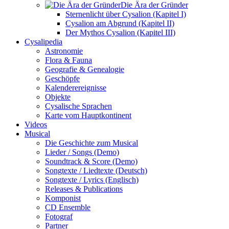
Die Ära der Gründer
Sternenlicht über Cysalion (Kapitel I)
Cysalion am Abgrund (Kapitel II)
Der Mythos Cysalion (Kapitel III)
Cysalipedia
Astronomie
Flora & Fauna
Geografie & Genealogie
Geschöpfe
Kalenderereignisse
Objekte
Cysalische Sprachen
Karte vom Hauptkontinent
Videos
Musical
Die Geschichte zum Musical
Lieder / Songs (Demo)
Soundtrack & Score (Demo)
Songtexte / Liedtexte (Deutsch)
Songtexte / Lyrics (Englisch)
Releases & Publications
Komponist
CD Ensemble
Fotograf
Partner