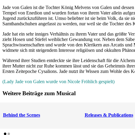
Jade von Galen ist die Tochter König Melvens von Galen und dessen G
Tempel von Enedion und wurden fortan von ihrem Vater allein aufgezo
Jugend zurückzuführen ist. Umso beliebter ist sie beim Volk, da sie n
Samthandschuhen angefasst zu werden, nur weil sie die Tochter des K
Jade hat ein sehr inniges Verhältnis zu ihrem Vater und das größte 
zieht Hosen und Stiefel weiblicher Gewandung vor. Neben dem Säbel tr
Sprachwissenschaften und wurde von den Klerikern aus Arcatis und M
widmete sich mit steigendem Interesse religiösen und okkulten Phän
Während ihrer Studien entdeckte sie ihre Leidenschaft für die Alchem
ihrer Mutter nicht zur Ruhe kommen lässt und sie das Geheimnis ihres
Ersten Zeitepoche Cysalions. Jade nutzt ihr Wissen zum Wohle des 
(Lady Jade von Galen wurde von Nicole Fröhlich gespielt)
Weitere Beiträge zum Musical
Behind the Scenes
Releases & Publications