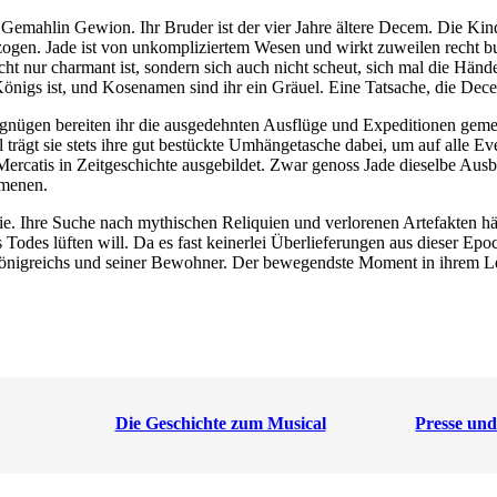
emahlin Gewion. Ihr Bruder ist der vier Jahre ältere Decem. Die Kinde
gen. Jade ist von unkompliziertem Wesen und wirkt zuweilen recht bur
icht nur charmant ist, sondern sich auch nicht scheut, sich mal die Hän
önigs ist, und Kosenamen sind ihr ein Gräuel. Eine Tatsache, die Dec
Vergnügen bereiten ihr die ausgedehnten Ausflüge und Expeditionen gem
ägt sie stets ihre gut bestückte Umhängetasche dabei, um auf alle Even
ercatis in Zeitgeschichte ausgebildet. Zwar genoss Jade dieselbe Au
omenen.
ie. Ihre Suche nach mythischen Reliquien und verlorenen Artefakten häl
 Todes lüften will. Da es fast keinerlei Überlieferungen aus dieser Ep
Königreichs und seiner Bewohner. Der bewegendste Moment in ihrem Le
Die Geschichte zum Musical
Presse un