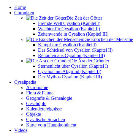
Home
Chroniken
Die Zeit der Götter
Fremde Welt Cysalion (Kapitel I)
Wächter für Cysalion (Kapitel II)
Zeitenwende in Cysalion (Kapitel III)
Die Epochen der Mensch
Kampf um Cysalion (Kapitel I)
Das Schicksal von Cysalion (Kapitel II)
Reliquien aus Cysalion (Kapitel III)
Die Ära der Gründer
Sternenlicht über Cysalion (Kapitel I)
Cysalion am Abgrund (Kapitel II)
Der Mythos Cysalion (Kapitel III)
Cysalipedia
Astronomie
Flora & Fauna
Geografie & Genealogie
Geschöpfe
Kalenderereignisse
Objekte
Cysalische Sprachen
Karte vom Hauptkontinent
Videos