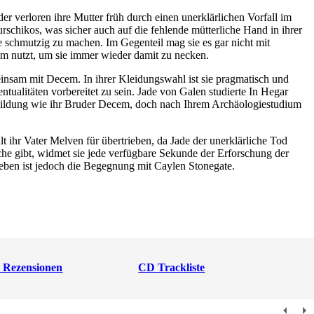
r verloren ihre Mutter früh durch einen unerklärlichen Vorfall im
schikos, was sicher auch auf die fehlende mütterliche Hand in ihrer
de schmutzig zu machen. Im Gegenteil mag sie es gar nicht mit
em nutzt, um sie immer wieder damit zu necken.
einsam mit Decem. In ihrer Kleidungswahl ist sie pragmatisch und
tualitäten vorbereitet zu sein. Jade von Galen studierte In Hegar
sbildung wie ihr Bruder Decem, doch nach Ihrem Archäologiestudium
t ihr Vater Melven für übertrieben, da Jade der unerklärliche Tod
oche gibt, widmet sie jede verfügbare Sekunde der Erforschung der
ben ist jedoch die Begegnung mit Caylen Stonegate.
d Rezensionen
CD Trackliste