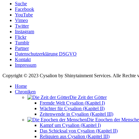
Suche
Facebook
YouTube
Vimeo
Twitter
Instagram
Flickr
Tumblr
Partner
Datenschutzerklärung DSGVO
Kontakt
Impressum
Copyright © 2023 Cysalion by Shinytainment Services. Alle Rechte v
Home
Chroniken
Die Zeit der Götter
Fremde Welt Cysalion (Kapitel I)
Wächter für Cysalion (Kapitel II)
Zeitenwende in Cysalion (Kapitel III)
Die Epochen der Mensch
Kampf um Cysalion (Kapitel I)
Das Schicksal von Cysalion (Kapitel II)
Reliquien aus Cysalion (Kapitel III)